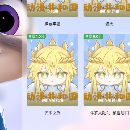
全52集
更新至174集
神墓年番
遮天
豆瓣:1.0分
豆瓣:6.0分
更新至第33集
更新至第164集
光阴之外
斗罗大陆2：绝世唐门