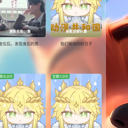
更新至第01集
更新至第91集
换座位后，发现身后的男生好像喜欢我
我们愉快的好日子
瓣:6.0分
豆瓣:1.0分