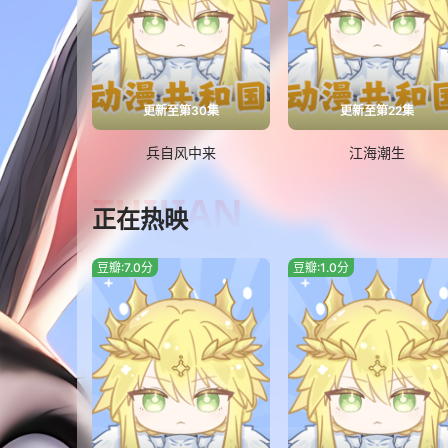
更新至第30集
更新至第22集
兵自风中来
江海潮生
TUIJIAN
正在热映
豆瓣:7.0分
豆瓣:1.0分