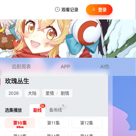
观看记录
登录
我的观影记录
追剧周表
APP
AI色
暂无观看影片的记录
玫瑰丛生
第01集
第02集
第03集
2026
大陆
爱情
剧情
/
第04集
第05集
第06集
26
26
第07集
第08集
第09集
备用线
选集播放
副线
第10集
第11集
第12集