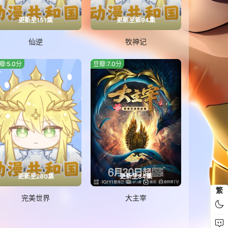
更新至151集
更新至第94集
仙逆
牧神记
瓣:5.0分
豆瓣:7.0分
更新至280集
更新至84集
繁
完美世界
大主宰