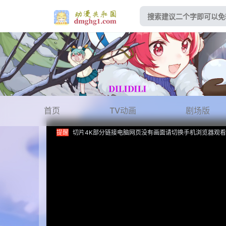
首页
TV动画
剧场版
提醒
切片4K部分链接电脑网页没有画面请切换手机浏览器观看
技巧
如播放失败可以切换路线试一试或者反馈留言一下
收藏
动漫共和国-动漫共和国官网,动漫共和国网页版,在线动漫
正在播放：《玫瑰丛生》第10集 - 副线