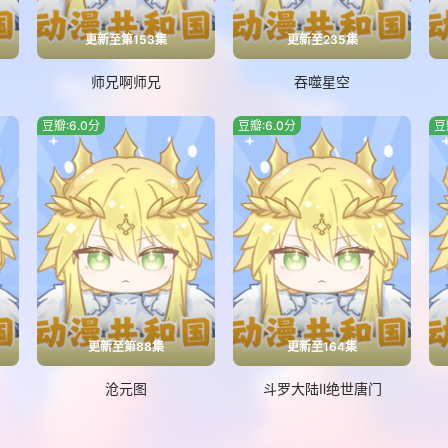
更新至第153集
更新至235集
师兄啊师兄
吞噬星空
豆瓣:6.0分
豆瓣:6.0分
豆
更新至第88集
更新至164集
沧元图
斗罗大陆Ⅱ绝世唐门