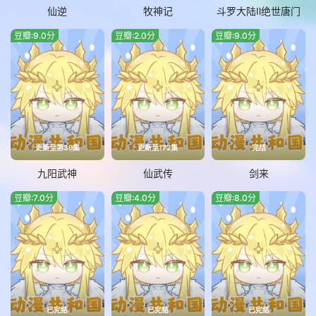
仙逆
牧神记
斗罗大陆Ⅱ绝世唐门
豆瓣:9.0分
豆瓣:2.0分
豆瓣:9.0分
更新至第39集
更新至172集
完结
九阳武神
仙武传
剑来
豆瓣:7.0分
豆瓣:4.0分
豆瓣:8.0分
已完结
已完结
已完结