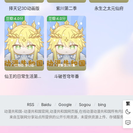
择天记3D动画版
紫川第二季
永生之太元仙府
豆瓣:4.0分
豆瓣:4.0分
已完结, 全12话
更新至207集
仙王的日常生活第五季
斗破苍穹年番
繁
RSS
Baidu
Google
Sogou
bing
动漫共和国-动漫共和国官网,动漫共和国网页版,在线动漫动漫共和国所有内容均
来自互联网分享站点所提供的公开引用资源，未提供资源上传、存储服务