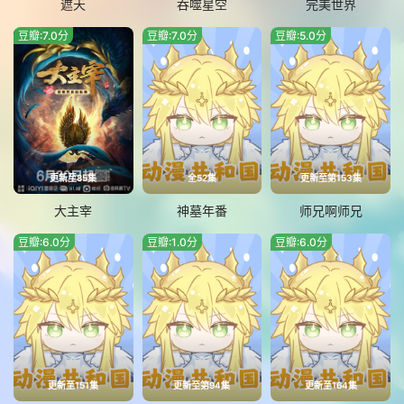
遮天
吞噬星空
完美世界
豆瓣:7.0分
豆瓣:7.0分
豆瓣:5.0分
更新至85集
全52集
更新至第153集
大主宰
神墓年番
师兄啊师兄
豆瓣:6.0分
豆瓣:1.0分
豆瓣:6.0分
更新至151集
更新至第94集
更新至164集