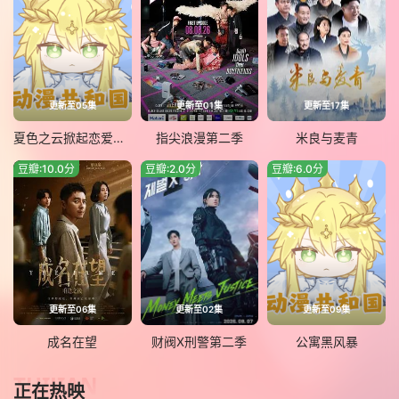
更新至05集
更新至01集
更新至17集
夏色之云掀起恋爱与风暴
指尖浪漫第二季
米良与麦青
豆瓣:10.0分
豆瓣:2.0分
豆瓣:6.0分
更新至06集
更新至02集
更新至09集
成名在望
财阀X刑警第二季
公寓黑风暴
TUIJIAN
正在热映