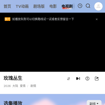
首页
TV动画
剧场版
电影
电视剧
短剧
追剧周表
我的观影记录
技巧
如播放失败可以切换路线试一试或者反馈留言一下
收藏
动漫共和国-动漫共和国官网,动漫共和国网页版,在线动漫网址：
www.dm
正在播放：《玫瑰丛生》第21集 - 副线
提醒
切片4K部分链接电脑网页没有画面请切换手机浏览器观看
暂无观看影片的记录
玫瑰丛生
2026
大陆
爱情
/
剧情
选集播放
副线