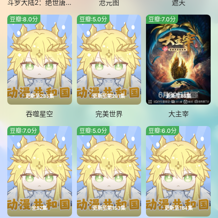
斗罗大陆2：绝世唐门
沧元图
遮天
豆瓣:8.0分
豆瓣:5.0分
豆瓣:7.0分
更新至235集
更新至第281集
更新至85集
吞噬星空
完美世界
大主宰
豆瓣:7.0分
豆瓣:5.0分
豆瓣:6.0分
全52集
更新至第153集
更新至164集