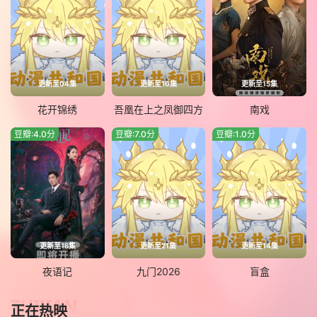
更新至04集
更新至10集
更新至15集
花开锦绣
吾凰在上之凤御四方
南戏
豆瓣:4.0分
豆瓣:7.0分
豆瓣:1.0分
更新至18集
更新至21集
更新至14集
夜语记
九门2026
盲盒
TUIJIAN
正在热映