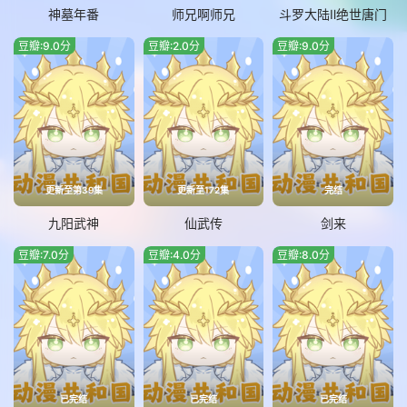
神墓年番
师兄啊师兄
斗罗大陆Ⅱ绝世唐门
豆瓣:9.0分
豆瓣:2.0分
豆瓣:9.0分
更新至第39集
更新至172集
完结
九阳武神
仙武传
剑来
豆瓣:7.0分
豆瓣:4.0分
豆瓣:8.0分
已完结
已完结
已完结