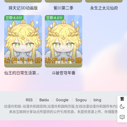
择天记3D动画版
紫川第二季
永生之太元仙府
豆瓣:4.0分
豆瓣:4.0分
已完结, 全12话
更新至207集
仙王的日常生活第五季
斗破苍穹年番
繁
RSS
Baidu
Google
Sogou
bing
动漫共和国-动漫共和国官网,动漫共和国网页版,在线动漫动漫共和国所有内容均
来自互联网分享站点所提供的公开引用资源，未提供资源上传、存储服务