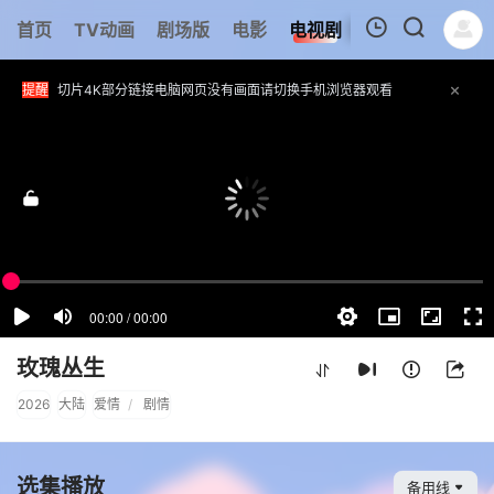
首页
TV动画
剧场版
电影
电视剧
短剧
追剧周表
我的观影记录
提醒
切片4K部分链接电脑网页没有画面请切换手机浏览器观看
技巧
如播放失败可以切换路线试一试或者反馈留言一下
收藏
动漫共和国-动漫共和国官网,动漫共和国网页版,在线动漫网址：
www.dm
正在播放：《玫瑰丛生》第17集 - 备用线
暂无观看影片的记录
玫瑰丛生
2026
大陆
爱情
/
剧情
选集播放
备用线